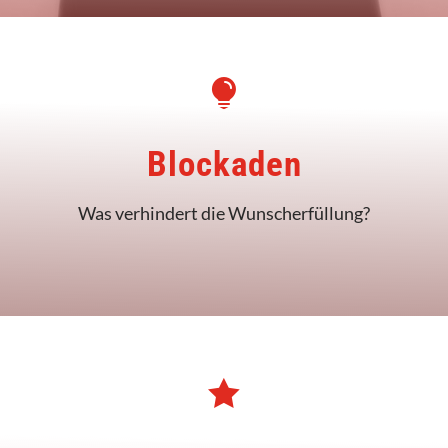

Blockaden
Was verhindert die Wunscherfüllung?
