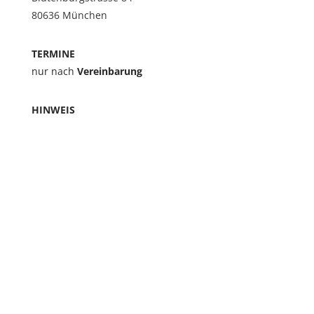
80636 München
TERMINE
nur nach
Vereinbarung
HINWEIS
Bitte beachten Sie, dass ich keine
Heilungsversprechen abgebe und meine Arbeit kein
Ersatz für Arzt- oder Heilpraktikerbesuche ist.